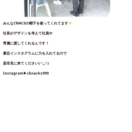
みんなCNACSの帽子を被ってくれてます
社長がデザインを考えて社員や
専属に渡してくれるんです
最近インスタグラムに力を入れてるので
是非見に来てください( ◜︎◡︎◝︎ )
Instagram▶︎cknacks999