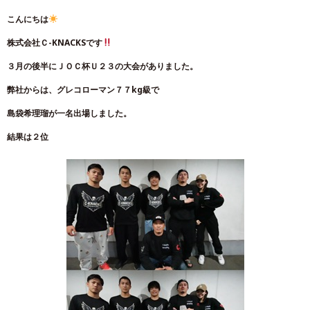
こんにちは
株式会社Ｃ-KNACKSです
３月の後半にＪＯＣ杯Ｕ２３の大会がありました。
弊社からは、グレコローマン７７kg級で
島袋希理瑠が一名出場しました。
結果は２位