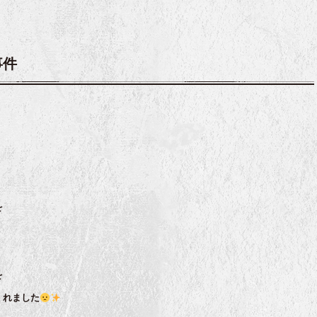
事件
を
を
くれました