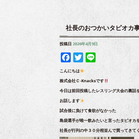
社長のおつかいタピオカ
投稿日
2026年4月9日
Facebook
Twitter
Line
こんにちは
株式会社Ｃ-Knacksです
今日は前回投稿したレスリング大会の裏話
お話します
試合後に負けて食欲がなかった
島袋選手が唯一飲みたいと言ったタピオカ
社長が行列の中３０分程並んで買ってきて