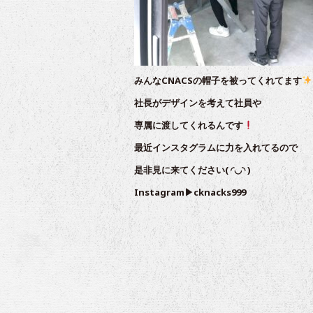
みんなCNACSの帽子を被ってくれてます
社長がデザインを考えて社員や
専属に渡してくれるんです
最近インスタグラムに力を入れてるので
是非見に来てください( ◜︎◡︎◝︎ )
Instagram▶︎cknacks999