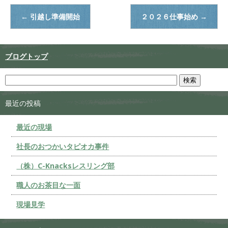
←
引越し準備開始
２０２６仕事始め
→
ブログトップ
最近の投稿
最近の現場
社長のおつかいタピオカ事件
（株）C-Knacksレスリング部
職人のお茶目な一面
現場見学