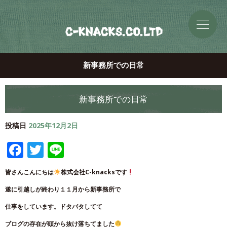
新事務所での日常
新事務所での日常
投稿日
2025年12月2日
Facebook
Twitter
Line
皆さんこんにちは
株式会社C-knacksです
遂に引越しが終わり１１月から新事務所で
仕事をしています。ドタバタしてて
ブログの存在が頭から抜け落ちてました